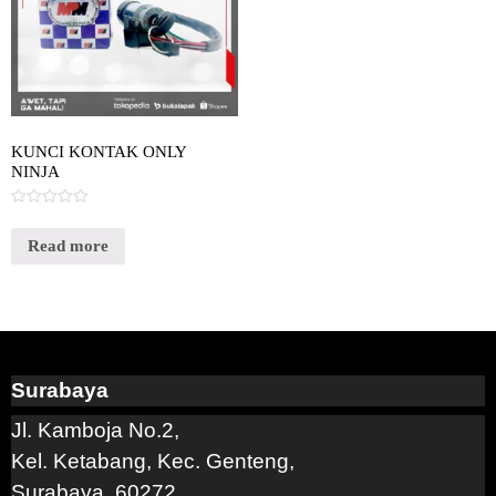
KUNCI KONTAK ONLY
NINJA
Rated
0
out
Read more
of
5
Surabaya
Jl. Kamboja No.2,
Kel. Ketabang, Kec. Genteng,
Surabaya, 60272