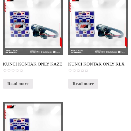
KUNCI KONTAK ONLY KAZE
KUNCI KONTAK ONLY KLX
Rated
Rated
0
0
out
out
Read more
Read more
of
of
5
5