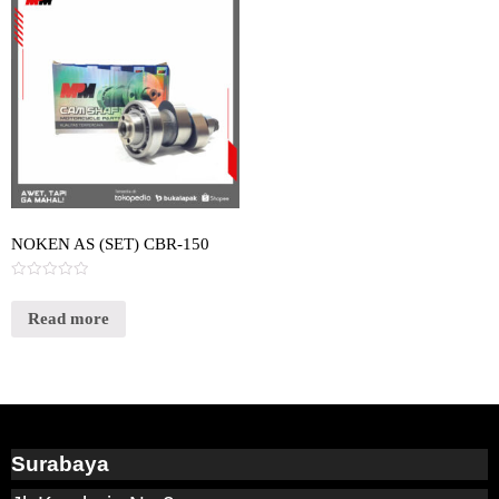
NOKEN AS (SET) CBR-150
Rated
0
out
Read more
of
5
Surabaya