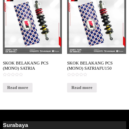
SKOK BELAKANG PCS
SKOK BELAKANG PCS
(MONO) SATRIA
(MONO) SATRIAFU150
Rated
Rated
0
0
out
out
Read more
Read more
of
of
5
5
Surabaya